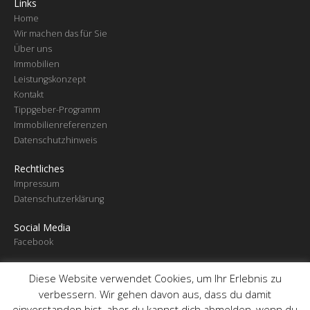
Links
Home
Wir machen das für Sie
Über uns
Immobilien
Leistungskonzept
Kontakt
Tippgeber-Programm
Immobilienreferenzen
Datenschutzhinweis
Rechtliches
Impressum
Datenschutzerklärung
Social Media
Facebook
Diese Website verwendet Cookies, um Ihr Erlebnis zu
© 2026 - Stettner Immobilien
verbessern. Wir gehen davon aus, dass du damit
powered by
einverstanden bist, aber du kannst dich abmelden, wenn du