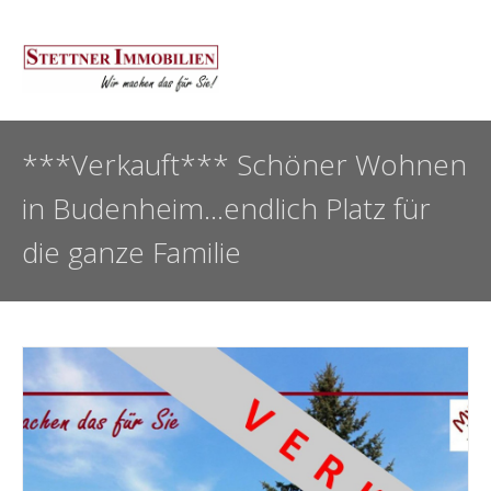
***Verkauft*** Schöner Wohnen
in Budenheim…endlich Platz für
die ganze Familie