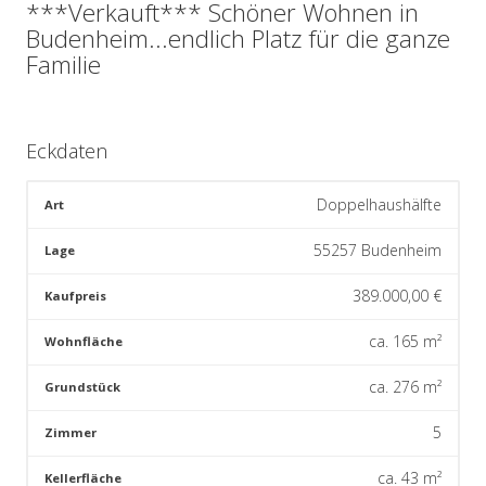
***Verkauft*** Schöner Wohnen in
Budenheim...endlich Platz für die ganze
Familie
Eckdaten
Doppelhaushälfte
Art
55257 Budenheim
Lage
389.000,00
€
Kaufpreis
ca.
165
m²
Wohnfläche
ca.
276
m²
Grundstück
5
Zimmer
ca.
43
m²
Kellerfläche